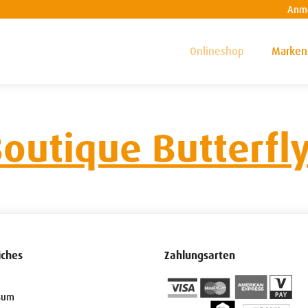
Anm
Onlineshop
Marken
outique Butterfl
iches
Zahlungsarten
sum