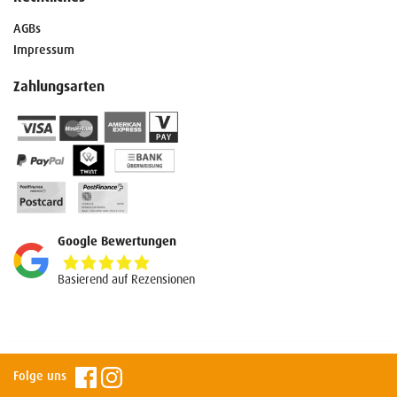
AGBs
Impressum
Zahlungsarten
Google Bewertungen
5,0
rating
Basierend auf Rezensionen
Folge uns